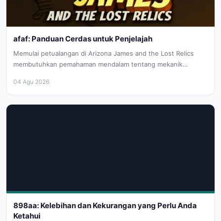
afaf: Panduan Cerdas untuk Penjelajah
Memulai petualangan di Arizona James and the Lost Relics
membutuhkan pemahaman mendalam tentang mekanik
cluster-pays yang unik. Sebelum afaf Anda...
04 Agu 2026
898aa: Kelebihan dan Kekurangan yang Perlu Anda
Ketahui