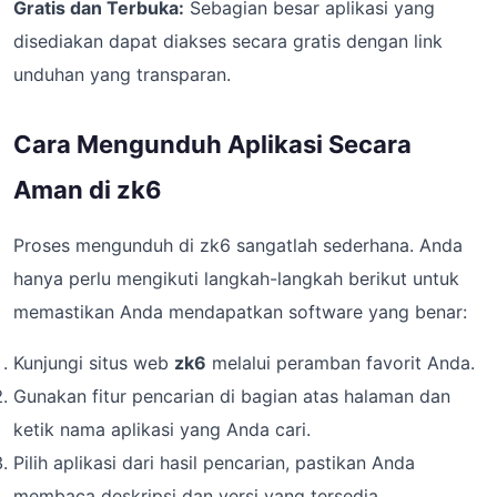
Gratis dan Terbuka:
Sebagian besar aplikasi yang
disediakan dapat diakses secara gratis dengan link
unduhan yang transparan.
Cara Mengunduh Aplikasi Secara
Aman di zk6
Proses mengunduh di zk6 sangatlah sederhana. Anda
hanya perlu mengikuti langkah-langkah berikut untuk
memastikan Anda mendapatkan software yang benar:
Kunjungi situs web
zk6
melalui peramban favorit Anda.
Gunakan fitur pencarian di bagian atas halaman dan
ketik nama aplikasi yang Anda cari.
Pilih aplikasi dari hasil pencarian, pastikan Anda
membaca deskripsi dan versi yang tersedia.