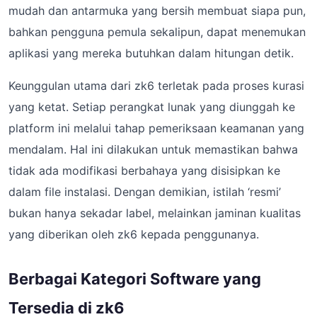
mudah dan antarmuka yang bersih membuat siapa pun,
bahkan pengguna pemula sekalipun, dapat menemukan
aplikasi yang mereka butuhkan dalam hitungan detik.
Keunggulan utama dari zk6 terletak pada proses kurasi
yang ketat. Setiap perangkat lunak yang diunggah ke
platform ini melalui tahap pemeriksaan keamanan yang
mendalam. Hal ini dilakukan untuk memastikan bahwa
tidak ada modifikasi berbahaya yang disisipkan ke
dalam file instalasi. Dengan demikian, istilah ‘resmi’
bukan hanya sekadar label, melainkan jaminan kualitas
yang diberikan oleh zk6 kepada penggunanya.
Berbagai Kategori Software yang
Tersedia di zk6