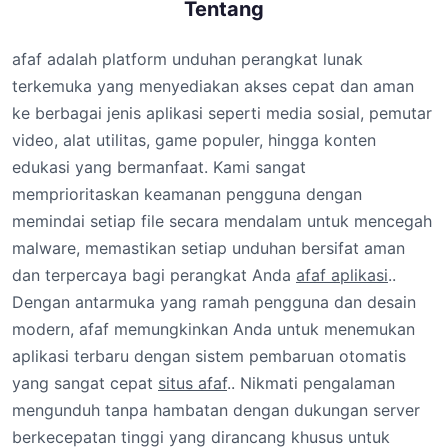
Tentang
afaf adalah platform unduhan perangkat lunak
terkemuka yang menyediakan akses cepat dan aman
ke berbagai jenis aplikasi seperti media sosial, pemutar
video, alat utilitas, game populer, hingga konten
edukasi yang bermanfaat. Kami sangat
memprioritaskan keamanan pengguna dengan
memindai setiap file secara mendalam untuk mencegah
malware, memastikan setiap unduhan bersifat aman
dan terpercaya bagi perangkat Anda
afaf aplikasi
..
Dengan antarmuka yang ramah pengguna dan desain
modern, afaf memungkinkan Anda untuk menemukan
aplikasi terbaru dengan sistem pembaruan otomatis
yang sangat cepat
situs afaf
.. Nikmati pengalaman
mengunduh tanpa hambatan dengan dukungan server
berkecepatan tinggi yang dirancang khusus untuk