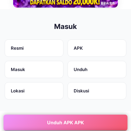
Masuk
Resmi
APK
Masuk
Unduh
Lokasi
Diskusi
Unduh APK APK