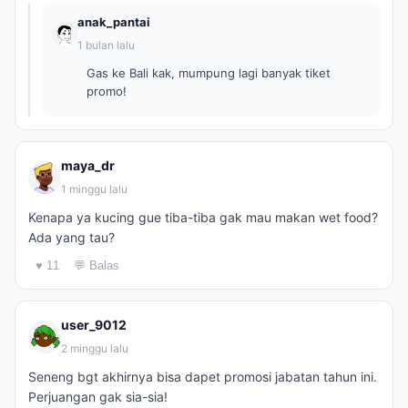
anak_pantai
1 bulan lalu
Gas ke Bali kak, mumpung lagi banyak tiket
promo!
maya_dr
1 minggu lalu
Kenapa ya kucing gue tiba-tiba gak mau makan wet food?
Ada yang tau?
♥ 11
💬 Balas
user_9012
2 minggu lalu
Seneng bgt akhirnya bisa dapet promosi jabatan tahun ini.
Perjuangan gak sia-sia!