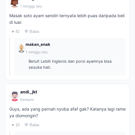
1 minggu lalu
Masak soto ayam sendiri ternyata lebih puas daripada beli
di luar.
♥ 42
💬 Balas
makan_enak
1 minggu lalu
Betul! Lebih higienis dan porsi ayamnya bisa
sesuka hati.
andi_jkt
Kemarin
Guys, ada yang pernah nyoba afaf gak? Katanya lagi rame
ya diomongin?
♥ 10
💬 Balas