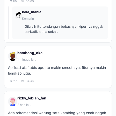
♥ 65
💬 Balas
bola_mania
Kemarin
Gila sih itu tendangan bebasnya, kipernya nggak
berkutik sama sekali.
bambang_oke
1 minggu lalu
Aplikasi afaf abis update makin smooth ya, fiturnya makin
lengkap juga.
♥ 27
💬 Balas
rizky_febian_fan
2 hari lalu
Ada rekomendasi warung sate kambing yang enak nggak