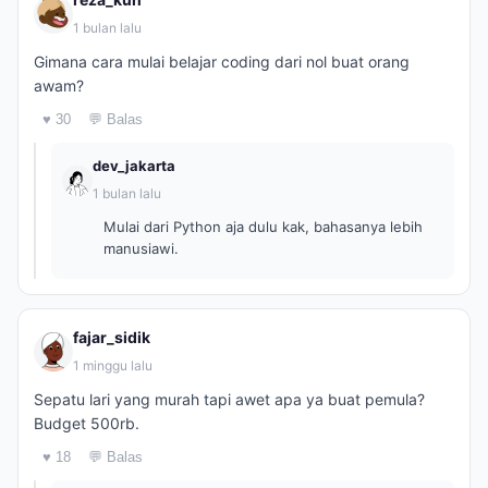
1 bulan lalu
Gimana cara mulai belajar coding dari nol buat orang
awam?
♥ 30
💬 Balas
dev_jakarta
1 bulan lalu
Mulai dari Python aja dulu kak, bahasanya lebih
manusiawi.
fajar_sidik
1 minggu lalu
Sepatu lari yang murah tapi awet apa ya buat pemula?
Budget 500rb.
♥ 18
💬 Balas