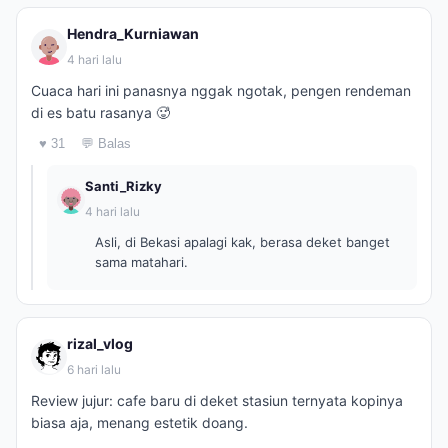
Hendra_Kurniawan
4 hari lalu
Cuaca hari ini panasnya nggak ngotak, pengen rendeman
di es batu rasanya 🥵
♥ 31
💬 Balas
Santi_Rizky
4 hari lalu
Asli, di Bekasi apalagi kak, berasa deket banget
sama matahari.
rizal_vlog
6 hari lalu
Review jujur: cafe baru di deket stasiun ternyata kopinya
biasa aja, menang estetik doang.