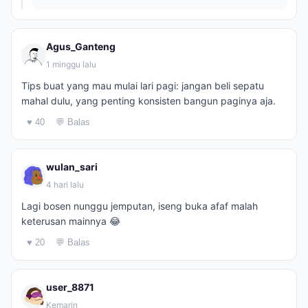
Agus_Ganteng
1 minggu lalu
Tips buat yang mau mulai lari pagi: jangan beli sepatu
mahal dulu, yang penting konsisten bangun paginya aja.
♥ 40
💬 Balas
wulan_sari
4 hari lalu
Lagi bosen nunggu jemputan, iseng buka afaf malah
keterusan mainnya 😂
♥ 20
💬 Balas
user_8871
Kemarin