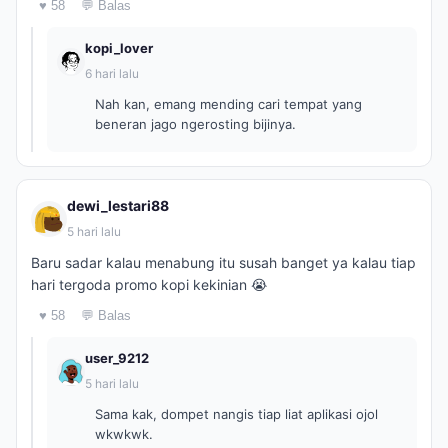
♥ 58
💬 Balas
kopi_lover
6 hari lalu
Nah kan, emang mending cari tempat yang
beneran jago ngerosting bijinya.
dewi_lestari88
5 hari lalu
Baru sadar kalau menabung itu susah banget ya kalau tiap
hari tergoda promo kopi kekinian 😭
♥ 58
💬 Balas
user_9212
5 hari lalu
Sama kak, dompet nangis tiap liat aplikasi ojol
wkwkwk.