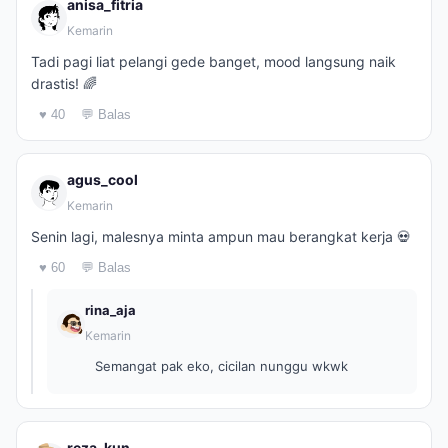
anisa_fitria
Kemarin
Tadi pagi liat pelangi gede banget, mood langsung naik
drastis! 🌈
♥ 40
💬 Balas
agus_cool
Kemarin
Senin lagi, malesnya minta ampun mau berangkat kerja 💀
♥ 60
💬 Balas
rina_aja
Kemarin
Semangat pak eko, cicilan nunggu wkwk
reza_kun