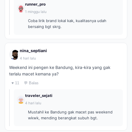
runner_pro
1 minggu lalu
Coba lirik brand lokal kak, kualitasnya udah
bersaing bgt skrg.
nina_septiani
4 hari lalu
Weekend ini pengen ke Bandung, kira-kira yang gak
terlalu macet kemana ya?
♥ 11
💬 Balas
traveler_sejati
4 hari lalu
Mustahil ke Bandung gak macet pas weekend
wkwk, mending berangkat subuh bgt.