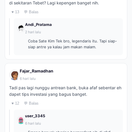
di sekitaran Tebet? Lagi kepengen banget nih.
♥ 13
💬 Balas
Andi_Pratama
2 hari lalu
Coba Sate Kim Tek bro, legendaris itu. Tapi siap-
siap antre ya kalau jam makan malam.
Fajar_Ramadhan
6 hari lalu
Tadi pas lagi nunggu antrean bank, buka afaf sebentar eh
dapet tips investasi yang bagus banget.
♥ 12
💬 Balas
user_3345
6 hari lalu