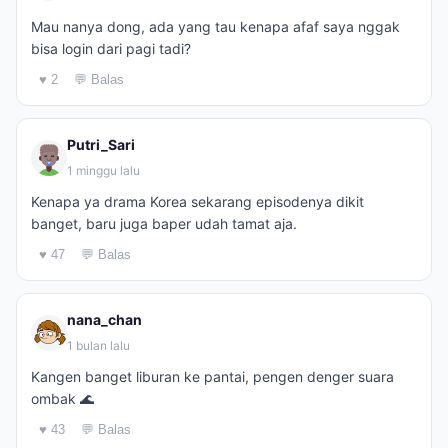
Mau nanya dong, ada yang tau kenapa afaf saya nggak
bisa login dari pagi tadi?
♥ 2
💬 Balas
Putri_Sari
1 minggu lalu
Kenapa ya drama Korea sekarang episodenya dikit
banget, baru juga baper udah tamat aja.
♥ 47
💬 Balas
nana_chan
1 bulan lalu
Kangen banget liburan ke pantai, pengen denger suara
ombak 🌊
♥ 43
💬 Balas