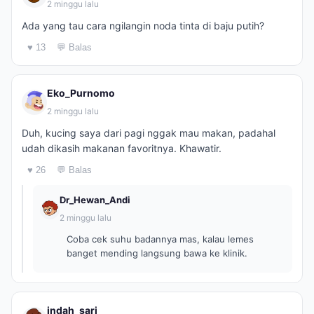
2 minggu lalu
Ada yang tau cara ngilangin noda tinta di baju putih?
♥ 13
💬 Balas
Eko_Purnomo
2 minggu lalu
Duh, kucing saya dari pagi nggak mau makan, padahal
udah dikasih makanan favoritnya. Khawatir.
♥ 26
💬 Balas
Dr_Hewan_Andi
2 minggu lalu
Coba cek suhu badannya mas, kalau lemes
banget mending langsung bawa ke klinik.
indah_sari