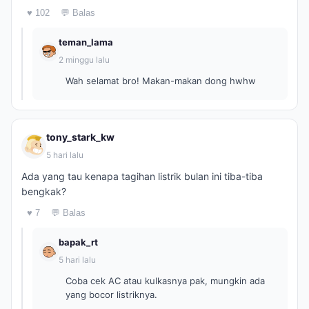
♥ 102
💬 Balas
teman_lama
2 minggu lalu
Wah selamat bro! Makan-makan dong hwhw
tony_stark_kw
5 hari lalu
Ada yang tau kenapa tagihan listrik bulan ini tiba-tiba
bengkak?
♥ 7
💬 Balas
bapak_rt
5 hari lalu
Coba cek AC atau kulkasnya pak, mungkin ada
yang bocor listriknya.