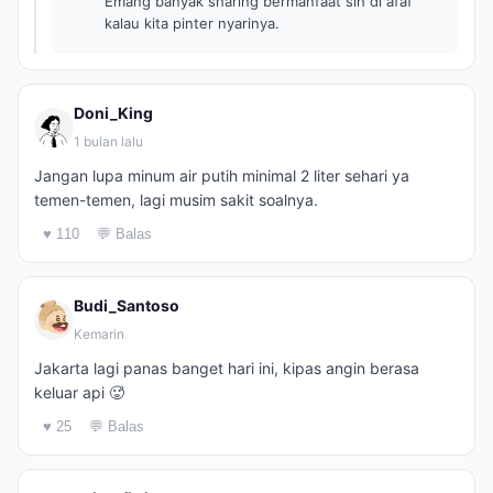
Emang banyak sharing bermanfaat sih di afaf
kalau kita pinter nyarinya.
Doni_King
1 bulan lalu
Jangan lupa minum air putih minimal 2 liter sehari ya
temen-temen, lagi musim sakit soalnya.
♥ 110
💬 Balas
Budi_Santoso
Kemarin
Jakarta lagi panas banget hari ini, kipas angin berasa
keluar api 🥵
♥ 25
💬 Balas