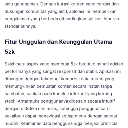
satu genggaman. Dengan kurasi konten yang cerdas dan
dukungan komunitas yang aktif, aplikasi ini memberikan
pengalaman yang berbeda dibandingkan aplikasi hiburan
standar lainnya.
Fitur Unggulan dan Keunggulan Utama
5zk
Salah satu aspek yang membuat 5zk begitu diminati adalah
performanya yang sangat responsif dan stabil. Aplikasi ini
dibangun dengan teknologi kompresi data terkini yang
memungkinkan pemuatan konten secara instan tanpa
hambatan, bahkan pada koneksi internet yang kurang
stabil. Antarmuka penggunanya didesain secara intuitif
dengan estetika minimalis, sehingga pengguna baru
sekalipun dapat menavigasi setiap menu dengan sangat
mudah. Keamanan data pengguna juga menjadi prioritas