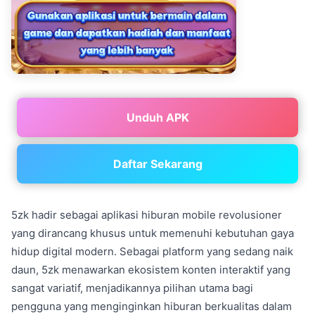
Unduh APK
Daftar Sekarang
5zk hadir sebagai aplikasi hiburan mobile revolusioner
yang dirancang khusus untuk memenuhi kebutuhan gaya
hidup digital modern. Sebagai platform yang sedang naik
daun, 5zk menawarkan ekosistem konten interaktif yang
sangat variatif, menjadikannya pilihan utama bagi
pengguna yang menginginkan hiburan berkualitas dalam